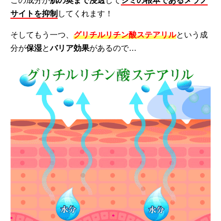
この成分が
肌の奥まで浸透
して
シミの根本であるメラノ
サイトを抑制
してくれます！
そしてもう一つ、
グリチルリチン酸ステアリル
という成
分が
保湿
と
バリア効果
があるので…