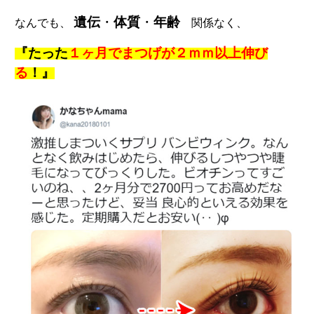
遺伝
・
体質
・
年齢
なんでも、
関係なく、
『たった
１ヶ月
で
まつげが２ｍｍ以上伸び
る
！
』