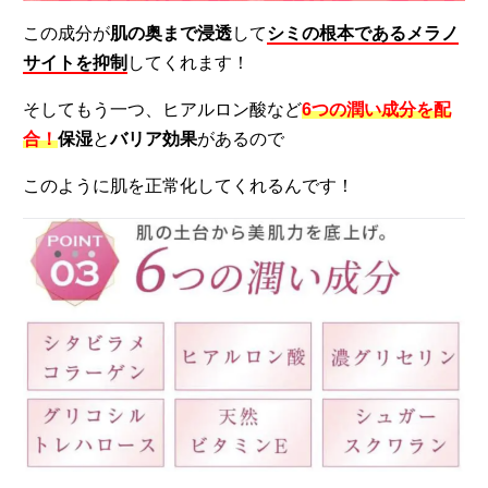
この成分が
肌の奥まで浸透
して
シミの根本であるメラノ
サイトを抑制
してくれます！
そしてもう一つ、ヒアルロン酸など
6つの潤い成分を配
合！
保湿
と
バリア効果
があるので
このように肌を正常化してくれるんです！