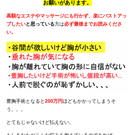
お願いがあります。
高額なエステやマッサージにも行かず、楽にバストアッ
・・・・・・
プしたい
と
思っている
方は
必ず最後までお読みくださ
い。
豊胸手術となると
200万円
ほどもかかってしまうそ
う。。。
とてもじゃないけど払えない。